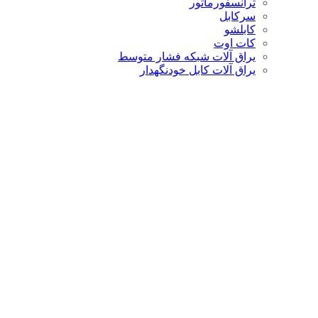
ترانسفورماتور
سرکابل
کابلشو
کات اوت
یراق آلات شبکه فشار متوسط
یراق آلات کابل خودنگهدار