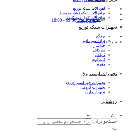
آهن آلات شبکه توزیع
یراق آلات شبکه فشار متوسط
یراق آلات کابل خودنگهدار
09:00 - 18:00
تماس با ما
تجهیزات شبکه توزیع
برقگیر
ترانسفورماتور
سبد خرید
جداساز
سرکابل
کابلشو
کات اوت
مقره
تجهیزات ایمنی برق
تجهیزات خود امینی فردی
تجهیزات گروهی
تجهیزات ارت
روشنایی
جستجو برای: