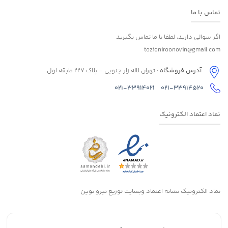
تماس با ما
اگر سوالی دارید، لطفا با ما تماس بگیرید
tozieniroonovin@gmail.com
آدرس فروشگاه
: تهران لاله زار جنوبی - پلاک 227 طبقه اول
021-33914021
021-33914520
نماد اعتماد الکترونیک
نماد الکترونیک نشانه اعتماد وبسایت توزیع نیرو نوین