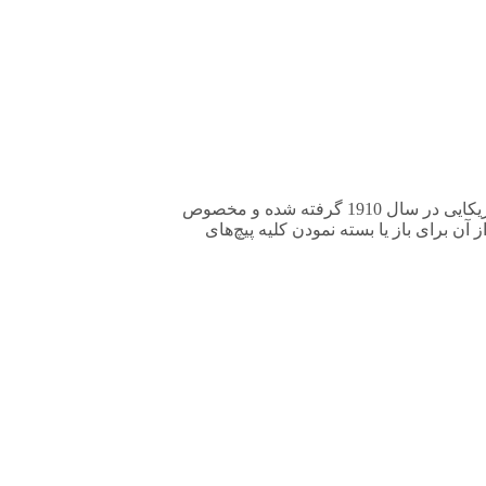
آچار آلن پاسارگاد دارای ساختاری اِل مانند بوده و مقطعی با شمایل شش ضلعی دارد. جالب است بدانید که نام این آچار از نام یک شرکت آمریکایی در سال 1910 گرفته شده و مخصوص
ن برای باز یا بسته نمودن کلیه پیچ‌های