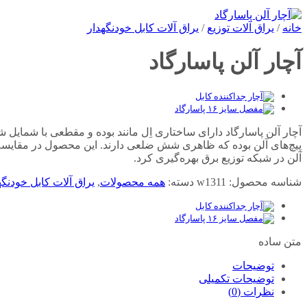
خانه
/
یراق آلات توزیع
/
یراق آلات کابل خودنگهدار
آچار آلن پاسارگاد
پیچ‌های آلن بوده که ظاهری شش ضلعی دارند. این محصول در مقایسه با 
آلن در شبکه توزیع برق بهره‌گیری کرد.
شناسه محصول:
w1311
دسته:
همه محصولات
,
یراق آلات کابل خودنگه
متن ساده
توضیحات
توضیحات تکمیلی
نظرات (0)