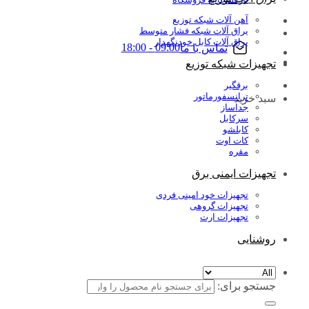
آهن آلات شبکه توزیع
یراق آلات شبکه فشار متوسط
یراق آلات کابل خودنگهدار
09:00 - 18:00
تماس با ما
تجهیزات شبکه توزیع
برقگیر
ترانسفورماتور
سبد خرید
جداساز
سرکابل
کابلشو
کات اوت
مقره
تجهیزات ایمنی برق
تجهیزات خود امینی فردی
تجهیزات گروهی
تجهیزات ارت
روشنایی
جستجو برای: