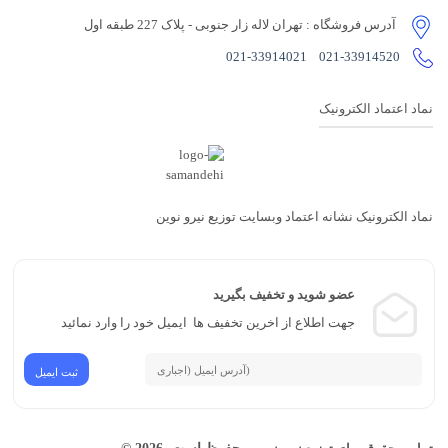
آدرس فروشگاه
: تهران لاله زار جنوبی - پلاک 227 طبقه اول
021-33914021
021-33914520
نماد اعتماد الکترونیک
نماد الکترونیک نشانه اعتماد وبسایت توزیع نیرو نوین
عضو شوید و تخفیف بگیرید
جهت اطلاع از اخرین تخفیف ها ایمیل خود را وارد نمائید
محفوظ است. 2026 ©