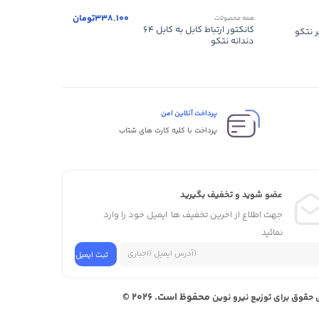
338.100
تومان
همه محصولات
یراق آلات توزیع
کانکتور ارتباط کابل به کابل ۶۴
کانکتور آلوم
دندانه نتکو
سربر نتکو
پرداخت آنلاین امن
پرداخت با کلیه کارت های شتاب
عضو شوید و تخفیف بگیرید
جهت اطلاع از اخرین تخفیف ها ایمیل خود را وارد
نمائید
محفوظ است. 2026 ©
 حقوق برای توزیع نیرو نوین