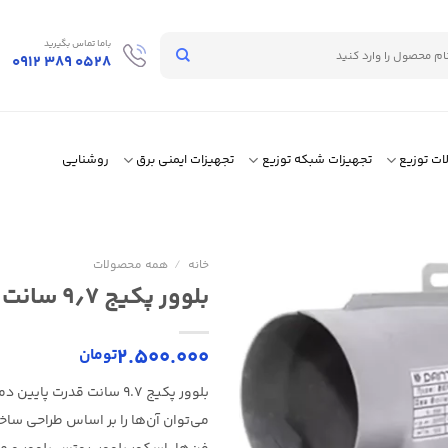
باما تماس بگیرید
0912 389 0528
لات توزیع
تجهیزات شبکه توزیع
تجهیزات ایمنی برق
روشنایی
خانه
/
همه محصولات
بلوور پکیج ۹٫۷ سانت قدرت پایین دمنده
2.500.000
تومان
بلوور پکیج 9.7 سانت قدرت 
می‌توان آن‌ها را بر اساس طراحی سا