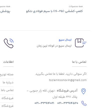
همه محصولات
همه محصول
کلمپ کششی (۲۵-۱۶) با سیم فولادی نتکو
پوشش کا
ارسال سریع
پ
ارسال سریع در کوتاه ترین زمان
پ
تماس با ما
اطلاعات
اگر سوالی دارید، لطفا با ما تماس بگیرید
مجله توزیع
tozieniroonovin@gmail.com
درباره ما
تماس باما
آدرس فروشگاه
: تهران لاله زار جنوبی -
پلاک 227 طبقه اول
فروشگاه
021-33914021
021-33914520
فروشگاه