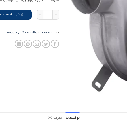
فن‌ها، اسکور بلوور، روتس بلوور و 
بلوور پکیج 9.7 سانت قدرت پایین دمنده عدد
افزودن به سبد خ
دسته:
همه محصولات
,
هواکش و تهویه
توضیحات
نظرات (0)