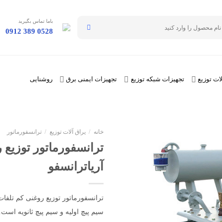
باما تماس بگیرید
0912 389 0528
ات توزیع
تجهیزات شبکه توزیع
تجهیزات ایمنی برق
روشنایی
خانه
/
یراق آلات توزیع
/
ترانسفورماتور
آریاترانسفو
سیم پیچ اولیه و سیم پیچ ثانویه اس