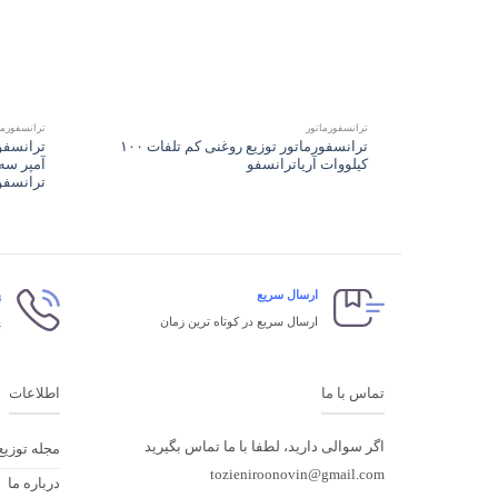
+
ترانسفورماتور
ترانسفورما
ترانسفورماتور توزیع روغنی کم تلفات ۱۰۰
کیلووات آریاترانسفو
آمپر سه 
ترانسفو (۰KV
ارسال سریع
پ
ارسال سریع در کوتاه ترین زمان
پ
تماس با ما
اطلاعات
اگر سوالی دارید، لطفا با ما تماس بگیرید
مجله توزیع
tozieniroonovin@gmail.com
درباره ما