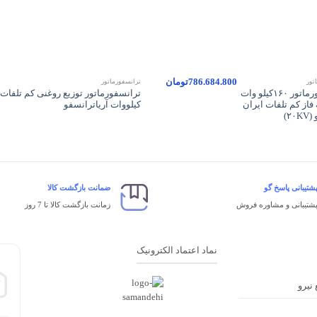
+
786.684.800
تومان
تور
ترانسفورماتور
ترانسفورماتور ۱۶۰کیلو وات
فاز کم تلفات ایران
کیلووات آریاترانسفو
۲)
شتیبانی پاسخ گو
ضمانت بازگشت کالا
شتیبانی و مشاوره فروش
زمانت بازگشت کالا تا 7 روز
نماد اعتماد الکترونیک
 نیرو