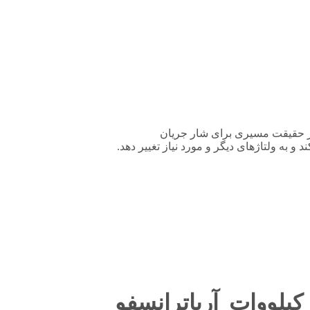
است. هسته در حقیقت مسیری برای شار جریان
د و به ولتاژهای دیگر و مورد نیاز تغییر دهد.
 آنچه که باید درباره ترانسفورماتور توزیع روغنی کم تلفات ۵۰ کیلووات آریاترانسفو