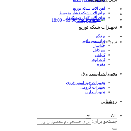
آهن آلات شبکه توزیع
یراق آلات شبکه فشار متوسط
یراق آلات کابل خودنگهدار
09:00 - 18:00
تماس با ما
تجهیزات شبکه توزیع
برقگیر
ترانسفورماتور
سبد خرید
جداساز
سرکابل
کابلشو
کات اوت
مقره
تجهیزات ایمنی برق
تجهیزات خود امینی فردی
تجهیزات گروهی
تجهیزات ارت
روشنایی
جستجو برای: