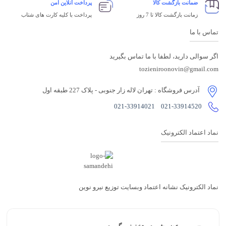
ضمانت بازگشت کالا
پرداخت آنلاین امن
زمانت بازگشت کالا تا 7 روز
پرداخت با کلیه کارت های شتاب
تماس با ما
اگر سوالی دارید، لطفا با ما تماس بگیرید
tozieniroonovin@gmail.com
آدرس فروشگاه
: تهران لاله زار جنوبی - پلاک 227 طبقه اول
021-33914021
021-33914520
نماد اعتماد الکترونیک
نماد الکترونیک نشانه اعتماد وبسایت توزیع نیرو نوین