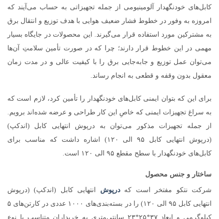
کابل‌های خودنگهدار آلومینیومی از جمله تجهیزاتی به حساب می‌آیند که
امروزه به وفور در خطوط فشار ضعیف هوایی با هدف توزیع و انتقال برق
به مشترکین مورد استفاده قرار می‌گیرند. این محصولات در جایگاه بسیار
مهمی در این خطوط قرار دارند؛ چرا که در صورت تأمین سلامتِ آن‌ها
می‌توان عمل توزیع و جابه‌جایی برق را با کیفیت عالی و در مدت زمان
معقول بدون وقفه و قطعی به انجام رساند.
برای این که بتوان ایمنی کابل‌های خودنگهدار را تأمین کرد، لازم است که
به سراغ تجهیزات ایمنی که خاصِ این کار طراحی و عرضه شده‌اند برویم.
از جمله تجهیزات مذکور می‌توان به درپوش انتهایی کابل (اندکپ)
(درپوش انتهایی کابل ۹۵ الی ۱۲۰) اشاره داشت که مناسب برای
کابل‌های خودنگهدار با سطح مقطع ۹۵ الی ۱۲۰ است.
ساختار و جنس محصول
شرکت نتکو مفتخر است که
درپوش
انتهایی کابل (اندکپ) (درپوش
انتهایی کابل ۹۵ الی ۱۲۰) را در بسته‌بندی‌های ۱۰۰۰ عددی در کارتن‌های ۵
کیلوگرمی و ابعاد ۳۷*۲۵*۲۳ سانتی‌متری به خریداران متناسب با نوعِ