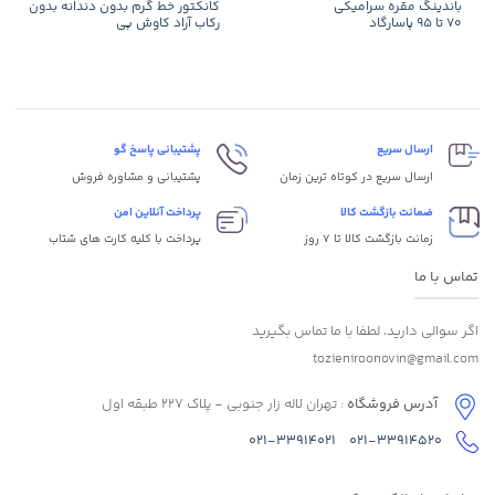
باندینگ مقره سرامیکی
کانکتور خط گرم بدون دندانه بدون
۷۰ تا ۹۵ پاسارگاد
رکاب آراد کاوش پی
ارسال سریع
پشتیبانی پاسخ گو
ارسال سریع در کوتاه ترین زمان
پشتیبانی و مشاوره فروش
ضمانت بازگشت کالا
پرداخت آنلاین امن
زمانت بازگشت کالا تا 7 روز
پرداخت با کلیه کارت های شتاب
تماس با ما
اگر سوالی دارید، لطفا با ما تماس بگیرید
tozieniroonovin@gmail.com
آدرس فروشگاه
: تهران لاله زار جنوبی - پلاک 227 طبقه اول
021-33914021
021-33914520