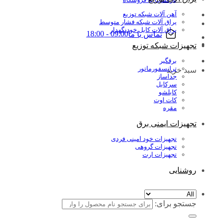
آهن آلات شبکه توزیع
یراق آلات شبکه فشار متوسط
یراق آلات کابل خودنگهدار
09:00 - 18:00
تماس با ما
تجهیزات شبکه توزیع
برقگیر
ترانسفورماتور
سبد خرید
جداساز
سرکابل
کابلشو
کات اوت
مقره
تجهیزات ایمنی برق
تجهیزات خود امینی فردی
تجهیزات گروهی
تجهیزات ارت
روشنایی
جستجو برای: