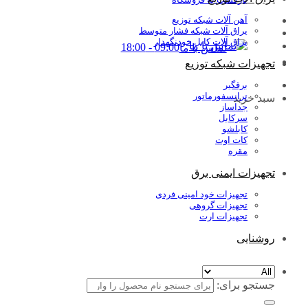
آهن آلات شبکه توزیع
یراق آلات شبکه فشار متوسط
یراق آلات کابل خودنگهدار
09:00 - 18:00
تماس با ما
تجهیزات شبکه توزیع
برقگیر
ترانسفورماتور
سبد خرید
جداساز
سرکابل
کابلشو
کات اوت
مقره
تجهیزات ایمنی برق
تجهیزات خود امینی فردی
تجهیزات گروهی
تجهیزات ارت
روشنایی
جستجو برای: