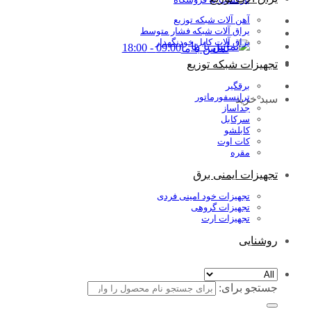
آهن آلات شبکه توزیع
یراق آلات شبکه فشار متوسط
یراق آلات کابل خودنگهدار
09:00 - 18:00
تماس با ما
تجهیزات شبکه توزیع
برقگیر
ترانسفورماتور
سبد خرید
جداساز
سرکابل
کابلشو
کات اوت
مقره
تجهیزات ایمنی برق
تجهیزات خود امینی فردی
تجهیزات گروهی
تجهیزات ارت
روشنایی
جستجو برای: