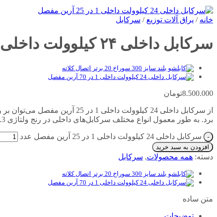
خانه
/
یراق آلات توزیع
/
سرکابل
سرکابل داخلی ۲۴ کیلوولت داخلی ۱ در ۲۵ آرین مفصل
8.500.000
تومان
از سرکابل داخلی 24 کیلوولت داخل
برد. به طور معمول انواع مختلف سرکابل‌های داخلی در رنج ولتاژی 3.3 الی 36 کیلووات قابل عرضه هستند.
سرکابل داخلی 24 کیلوولت داخلی 1 در 25 آرین مفصل عدد
افزودن به سبد خرید
دسته:
همه محصولات
,
سرکابل
متن ساده
توضیحات