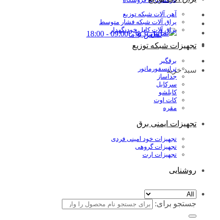
آهن آلات شبکه توزیع
یراق آلات شبکه فشار متوسط
یراق آلات کابل خودنگهدار
09:00 - 18:00
تماس با ما
تجهیزات شبکه توزیع
برقگیر
ترانسفورماتور
سبد خرید
جداساز
سرکابل
کابلشو
کات اوت
مقره
تجهیزات ایمنی برق
تجهیزات خود امینی فردی
تجهیزات گروهی
تجهیزات ارت
روشنایی
جستجو برای: