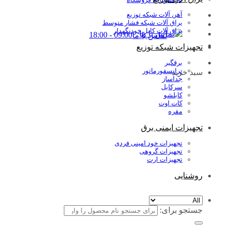
آهن آلات شبکه توزیع
یراق آلات شبکه فشار متوسط
یراق آلات کابل خودنگهدار
09:00 - 18:00
تماس با ما
تجهیزات شبکه توزیع
برقگیر
ترانسفورماتور
سبد خرید
جداساز
سرکابل
کابلشو
کات اوت
مقره
تجهیزات ایمنی برق
تجهیزات خود امینی فردی
تجهیزات گروهی
تجهیزات ارت
روشنایی
جستجو برای: