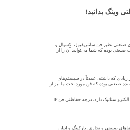
تی وینگ بدانید!
ای صنعتی نظیر فن سانتریفیوژ، اکسیال و
رترین فن‌ها برای مصارف صنعتی بوده که شما می‌توانید آن را از
 زیادی که داشته، عمدتاً در سیستم‌های
ده صنعتی بوده که فن مورد بحث ما نیز از
از دیگر ویژگی‌هایی که می‌توانیم برای این محصول برشماریم، جنس پروانه آن است که از دایکست آلومینیوم بوده و بدنه‌ای فولادی با پوشش الکترواستاتیک دارد. درجه حفاظتی فن IP
تی ۹۰ سانت سری DVMP با موتور دمنده می‌تواند برای فضاهای صنعتی و تجاری، پارکینگ و انبار،