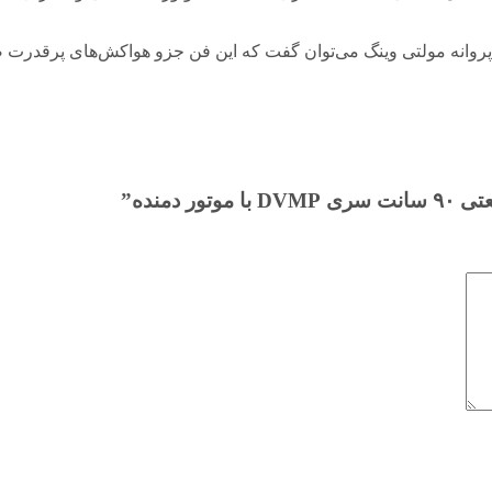
کسیال صنعتی سری DVMP با موتور دمنده و پروانه مولتی وینگ می‌توان گفت که این فن جزو هواکش‌
دمنده”