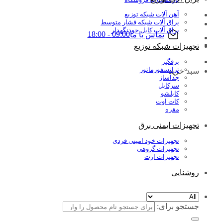
آهن آلات شبکه توزیع
یراق آلات شبکه فشار متوسط
یراق آلات کابل خودنگهدار
09:00 - 18:00
تماس با ما
تجهیزات شبکه توزیع
برقگیر
ترانسفورماتور
سبد خرید
جداساز
سرکابل
کابلشو
کات اوت
مقره
تجهیزات ایمنی برق
تجهیزات خود امینی فردی
تجهیزات گروهی
تجهیزات ارت
روشنایی
جستجو برای: