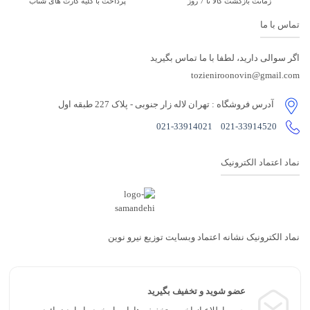
زمانت بازگشت کالا تا 7 روز
پرداخت با کلیه کارت های شتاب
تماس با ما
اگر سوالی دارید، لطفا با ما تماس بگیرید
tozieniroonovin@gmail.com
آدرس فروشگاه
: تهران لاله زار جنوبی - پلاک 227 طبقه اول
021-33914021
021-33914520
نماد اعتماد الکترونیک
نماد الکترونیک نشانه اعتماد وبسایت توزیع نیرو نوین
عضو شوید و تخفیف بگیرید