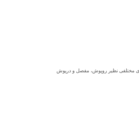
محصول مذکور متشکل از اجزای مختلفی نظیر روپوش، مفصل و درپوش