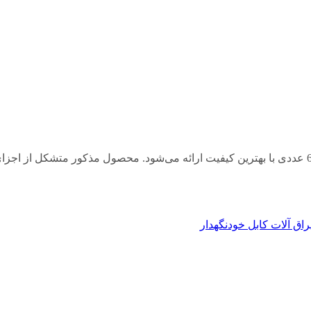
کانکتور مفصل (موف) (مفصل سایز ۳۵ پاسارگاد) در بسته‌بندی‌های 65 عددی با بهترین کیفیت ارائه می‌شود. 
راق آلات کابل خودنگهدار