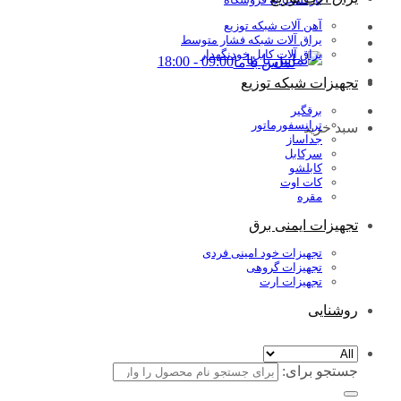
آهن آلات شبکه توزیع
یراق آلات شبکه فشار متوسط
یراق آلات کابل خودنگهدار
09:00 - 18:00
تماس با ما
تجهیزات شبکه توزیع
برقگیر
ترانسفورماتور
سبد خرید
جداساز
سرکابل
کابلشو
کات اوت
مقره
تجهیزات ایمنی برق
تجهیزات خود امینی فردی
تجهیزات گروهی
تجهیزات ارت
روشنایی
جستجو برای: