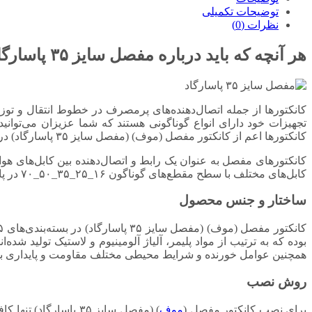
توضیحات تکمیلی
نظرات (0)
هر آنچه که باید درباره مفصل سایز ۳۵ پاسارگاد بدانید!
کانکتورها از جمله اتصال‌دهنده‌های پرمصرف در خطوط انتقال و توز
تجهیزات خود دارای انواع گوناگونی هستند که شما عزیزان می‌توانید ب
کانکتورها اعم از کانکتور مفصل (موف) (مفصل سایز ۳۵ پاسارگاد) در وب سایت نتکو با بهترین قیمت و مناسب‌ترین کیفیت قابل سفارش است.
کابل‌های مختلف با سطح مقطع‌های گوناگون ۱۶_۲۵_۳۵_۵۰_۷۰ در پاسارگاد قابل سفارش هستند.
ساختار و جنس محصول
بوده که به ترتیب از مواد پلیمر، آلیاژ آلومینیوم و لاستیک تولید شد
همچنین عوامل خورنده و شرایط محیطی مختلف مقاومت و پایداری بسی
روش نصب
برای نصب کانکتور مفصل (
موف
) (مفصل سایز ۳۵ پا