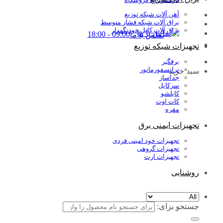
آهن آلات شبکه توزیع
یراق آلات شبکه فشار متوسط
یراق آلات کابل خودنگهدار
09:00 - 18:00
تماس با ما
تجهیزات شبکه توزیع
برقگیر
ترانسفورماتور
سبد خرید
جداساز
سرکابل
کابلشو
کات اوت
مقره
تجهیزات ایمنی برق
تجهیزات خود امینی فردی
تجهیزات گروهی
تجهیزات ارت
روشنایی
جستجو برای: