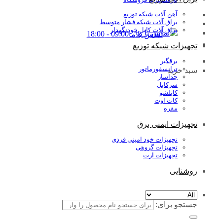
آهن آلات شبکه توزیع
یراق آلات شبکه فشار متوسط
یراق آلات کابل خودنگهدار
09:00 - 18:00
تماس با ما
تجهیزات شبکه توزیع
برقگیر
ترانسفورماتور
سبد خرید
جداساز
سرکابل
کابلشو
کات اوت
مقره
تجهیزات ایمنی برق
تجهیزات خود امینی فردی
تجهیزات گروهی
تجهیزات ارت
روشنایی
جستجو برای: