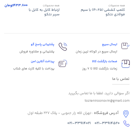
433.800
تومان
همه محصولات
همه محصولات
کلمپ کششی (۲۵-۱۶) با سیم
ارتباط کابل به کابل با
فولادی نتکو
سربر نتکو
ارسال سریع
پشتیبانی پاسخ گو
ارسال سریع در کوتاه ترین زمان
پشتیبانی و مشاوره فروش
ضمانت بازگشت کالا
پرداخت آنلاین امن
زمانت بازگشت کالا تا 7 روز
پرداخت با کلیه کارت های شتاب
تماس با ما
اگر سوالی دارید، لطفا با ما تماس بگیرید
tozieniroonovin@gmail.com
آدرس فروشگاه
: تهران لاله زار جنوبی - پلاک 227 طبقه اول
021-33914021
021-33914520