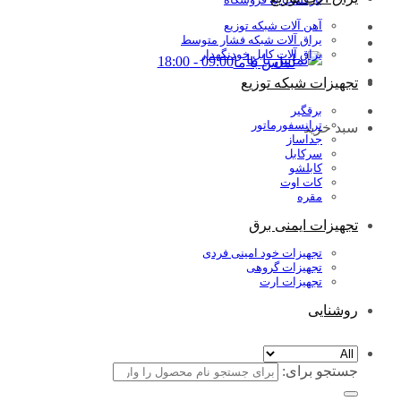
آهن آلات شبکه توزیع
یراق آلات شبکه فشار متوسط
یراق آلات کابل خودنگهدار
09:00 - 18:00
تماس با ما
تجهیزات شبکه توزیع
برقگیر
ترانسفورماتور
سبد خرید
جداساز
سرکابل
کابلشو
کات اوت
مقره
تجهیزات ایمنی برق
تجهیزات خود امینی فردی
تجهیزات گروهی
تجهیزات ارت
روشنایی
جستجو برای: