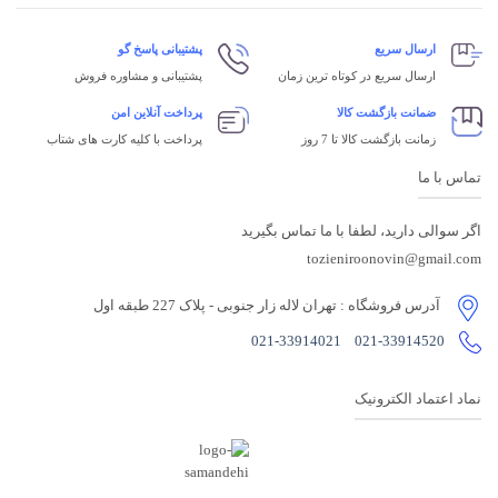
ارسال سریع
پشتیبانی پاسخ گو
ارسال سریع در کوتاه ترین زمان
پشتیبانی و مشاوره فروش
ضمانت بازگشت کالا
پرداخت آنلاین امن
زمانت بازگشت کالا تا 7 روز
پرداخت با کلیه کارت های شتاب
تماس با ما
اگر سوالی دارید، لطفا با ما تماس بگیرید
tozieniroonovin@gmail.com
آدرس فروشگاه
: تهران لاله زار جنوبی - پلاک 227 طبقه اول
021-33914021
021-33914520
نماد اعتماد الکترونیک