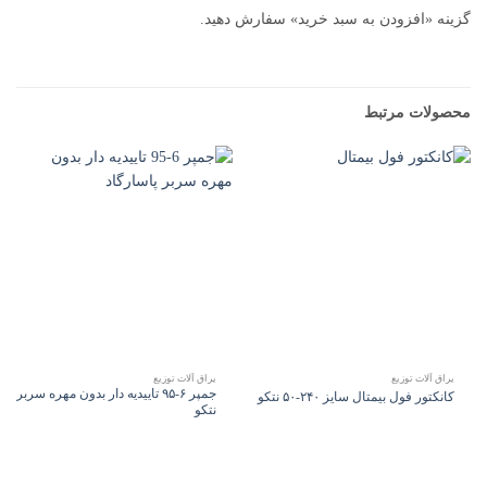
گزینه «افزودن به سبد خرید» سفارش دهید.
محصولات مرتبط
یراق آلات توزیع
یراق آلات توزیع
جمپر ۶-۹۵ تاییدیه دار بدون مهره سربر
کانکتور فول بیمتال سایز ۲۴۰-۵۰ نتکو
نتکو