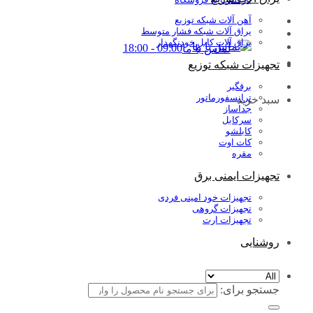
آهن آلات شبکه توزیع
یراق آلات شبکه فشار متوسط
یراق آلات کابل خودنگهدار
09:00 - 18:00
تماس با ما
تجهیزات شبکه توزیع
برقگیر
ترانسفورماتور
سبد خرید
جداساز
سرکابل
کابلشو
کات اوت
مقره
تجهیزات ایمنی برق
تجهیزات خود امینی فردی
تجهیزات گروهی
تجهیزات ارت
روشنایی
جستجو برای: