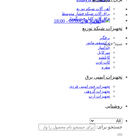
آهن آلات شبکه توزیع
یراق آلات شبکه فشار متوسط
یراق آلات کابل خودنگهدار
09:00 - 18:00
تماس با ما
تجهیزات شبکه توزیع
برقگیر
ترانسفورماتور
سبد خرید
جداساز
سرکابل
کابلشو
کات اوت
مقره
تجهیزات ایمنی برق
تجهیزات خود امینی فردی
تجهیزات گروهی
تجهیزات ارت
روشنایی
جستجو برای: