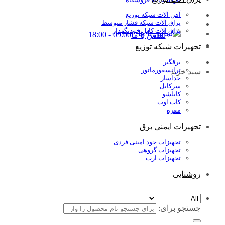
آهن آلات شبکه توزیع
یراق آلات شبکه فشار متوسط
یراق آلات کابل خودنگهدار
09:00 - 18:00
تماس با ما
تجهیزات شبکه توزیع
برقگیر
ترانسفورماتور
سبد خرید
جداساز
سرکابل
کابلشو
کات اوت
مقره
تجهیزات ایمنی برق
تجهیزات خود امینی فردی
تجهیزات گروهی
تجهیزات ارت
روشنایی
جستجو برای: