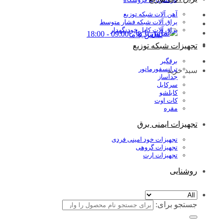
آهن آلات شبکه توزیع
یراق آلات شبکه فشار متوسط
یراق آلات کابل خودنگهدار
09:00 - 18:00
تماس با ما
تجهیزات شبکه توزیع
برقگیر
ترانسفورماتور
سبد خرید
جداساز
سرکابل
کابلشو
کات اوت
مقره
تجهیزات ایمنی برق
تجهیزات خود امینی فردی
تجهیزات گروهی
تجهیزات ارت
روشنایی
جستجو برای: