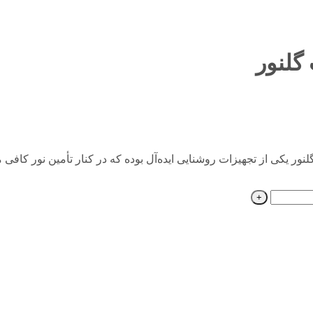
ه کلی می‌توان گفت که چراغ پارکی LED مدل تترا 30 وات گلنور یکی از تجهیزات روشنایی ایده‌آل بوده که در