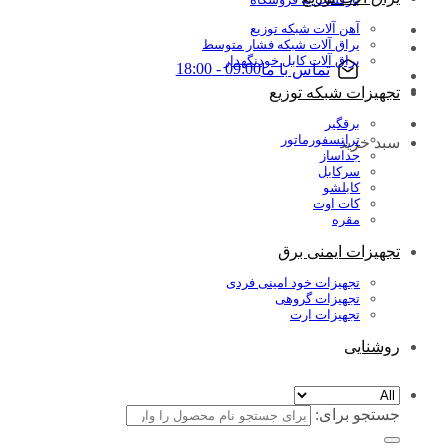
آهن آلات شبکه توزیع
یراق آلات شبکه فشار متوسط
یراق آلات کابل خودنگهدار
09:00 - 18:00
تماس با ما
تجهیزات شبکه توزیع
برقگیر
ترانسفورماتور
سبد خرید
جداساز
سرکابل
کابلشو
کات اوت
مقره
تجهیزات ایمنی برق
تجهیزات خود امینی فردی
تجهیزات گروهی
تجهیزات ارت
روشنایی
جستجو برای: