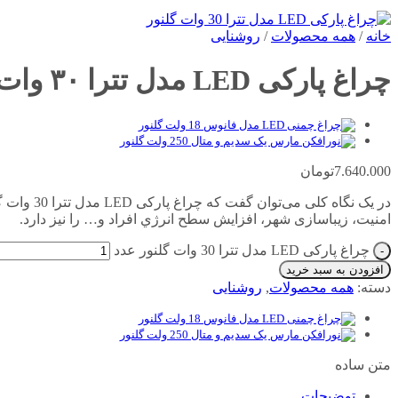
خانه
/
همه محصولات
/
روشنایی
چراغ پارکی LED مدل تترا ۳۰ وات گلنور
7.640.000
تومان
در یک نگا
امنیت، زیباسازی شهر، افزایش سطح انرژي افراد و… را نیز دارد.
چراغ پارکی LED مدل تترا 30 وات گلنور عدد
افزودن به سبد خرید
دسته:
همه محصولات
,
روشنایی
متن ساده
توضیحات