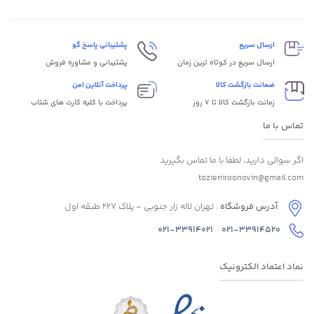
ارسال سریع
پشتیبانی پاسخ گو
ارسال سریع در کوتاه ترین زمان
پشتیبانی و مشاوره فروش
ضمانت بازگشت کالا
پرداخت آنلاین امن
زمانت بازگشت کالا تا 7 روز
پرداخت با کلیه کارت های شتاب
تماس با ما
اگر سوالی دارید، لطفا با ما تماس بگیرید
tozieniroonovin@gmail.com
آدرس فروشگاه
: تهران لاله زار جنوبی - پلاک 227 طبقه اول
021-33914021
021-33914520
نماد اعتماد الکترونیک