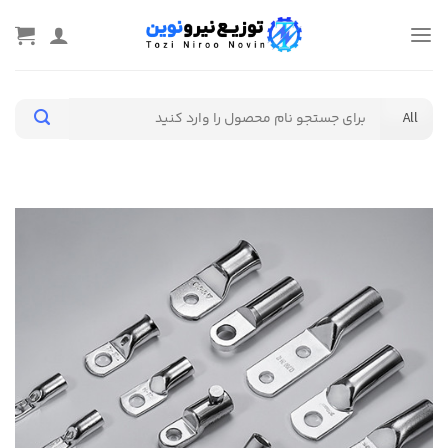
Ski
t
conten
جستجو
برای: