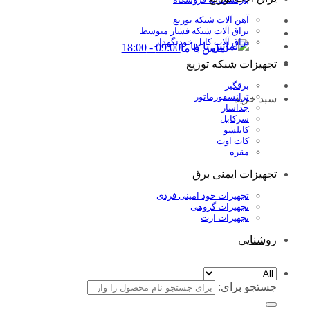
آهن آلات شبکه توزیع
یراق آلات شبکه فشار متوسط
یراق آلات کابل خودنگهدار
09:00 - 18:00
تماس با ما
تجهیزات شبکه توزیع
برقگیر
ترانسفورماتور
سبد خرید
جداساز
سرکابل
کابلشو
کات اوت
مقره
تجهیزات ایمنی برق
تجهیزات خود امینی فردی
تجهیزات گروهی
تجهیزات ارت
روشنایی
جستجو برای: