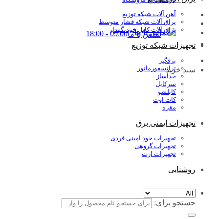
آهن آلات شبکه توزیع
یراق آلات شبکه فشار متوسط
یراق آلات کابل خودنگهدار
09:00 - 18:00
تماس با ما
تجهیزات شبکه توزیع
برقگیر
ترانسفورماتور
سبد خرید
جداساز
سرکابل
کابلشو
کات اوت
مقره
تجهیزات ایمنی برق
تجهیزات خود امینی فردی
تجهیزات گروهی
تجهیزات ارت
روشنایی
جستجو برای: