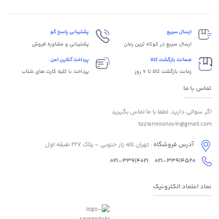
ارسال سریع
پشتیبانی پاسخ گو
ارسال سریع در کوتاه ترین زمان
پشتیبانی و مشاوره فروش
ضمانت بازگشت کالا
پرداخت آنلاین امن
زمانت بازگشت کالا تا 7 روز
پرداخت با کلیه کارت های شتاب
تماس با ما
اگر سوالی دارید، لطفا با ما تماس بگیرید
tozieniroonovin@gmail.com
آدرس فروشگاه
: تهران لاله زار جنوبی - پلاک 227 طبقه اول
021-33914021
021-33914520
نماد اعتماد الکترونیک