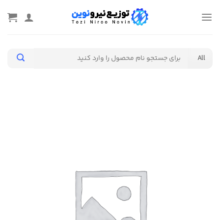
Ski
t
conten
جستجو
برای: