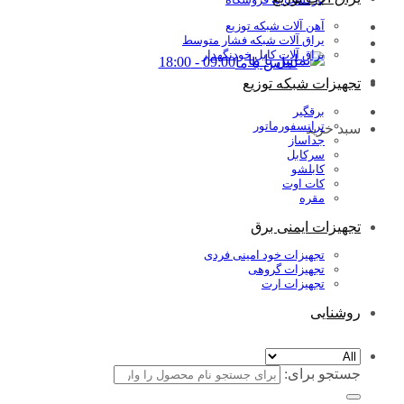
آهن آلات شبکه توزیع
یراق آلات شبکه فشار متوسط
یراق آلات کابل خودنگهدار
09:00 - 18:00
تماس با ما
تجهیزات شبکه توزیع
برقگیر
ترانسفورماتور
سبد خرید
جداساز
سرکابل
کابلشو
کات اوت
مقره
تجهیزات ایمنی برق
تجهیزات خود امینی فردی
تجهیزات گروهی
تجهیزات ارت
روشنایی
جستجو برای: