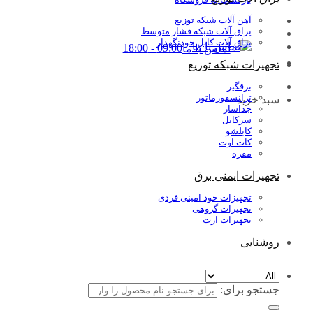
آهن آلات شبکه توزیع
یراق آلات شبکه فشار متوسط
یراق آلات کابل خودنگهدار
09:00 - 18:00
تماس با ما
تجهیزات شبکه توزیع
برقگیر
ترانسفورماتور
سبد خرید
جداساز
سرکابل
کابلشو
کات اوت
مقره
تجهیزات ایمنی برق
تجهیزات خود امینی فردی
تجهیزات گروهی
تجهیزات ارت
روشنایی
جستجو برای: