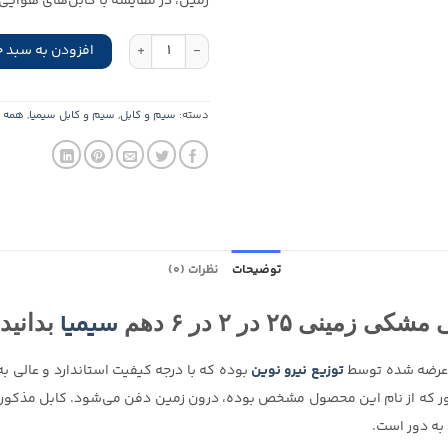
زمین، در مقایسه با کابل‌های هوایی 
کابل مخابراتی مشکی زمینی 25 در 2 در 6 دهم سیمیا عدد
افزودن به سبد خ
دسته:
سیم و کابل
,
سیم و کابل سیمیا
,
همه 
توضیحات
نظرات (0)
سیمیا
نی ۲۵ در ۲ در ۶ دهم
بدانید!
ی عرضه شده توسط
توزیع نیرو نوین
بوده که با درجه کیفیت استاندارد و عالی ب
ر که از نام این محصول مشخص بوده، درون زمین دفن می‌شود. کابل مذکور تأ
 به دور است.