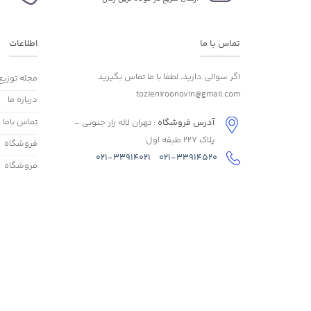
تماس با ما
اطلاعات
اگر سوالی دارید، لطفا با ما تماس بگیرید
مجله توزیع
tozieniroonovin@gmail.com
درباره ما
تماس باما
آدرس فروشگاه
: تهران لاله زار جنوبی -
پلاک 227 طبقه اول
فروشگاه
021-33914021
021-33914520
فروشگاه