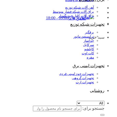
آهن آلات شبکه توزیع
یراق آلات شبکه فشار متوسط
یراق آلات کابل خودنگهدار
09:00 - 18:00
تماس با ما
تجهیزات شبکه توزیع
برقگیر
ترانسفورماتور
سبد خرید
جداساز
سرکابل
کابلشو
کات اوت
مقره
تجهیزات ایمنی برق
تجهیزات خود امینی فردی
تجهیزات گروهی
تجهیزات ارت
روشنایی
جستجو برای: