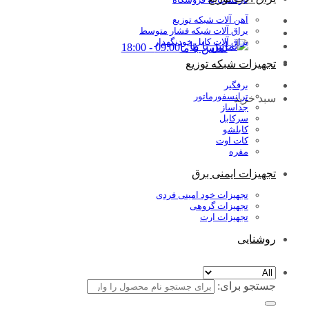
آهن آلات شبکه توزیع
یراق آلات شبکه فشار متوسط
یراق آلات کابل خودنگهدار
09:00 - 18:00
تماس با ما
تجهیزات شبکه توزیع
برقگیر
ترانسفورماتور
سبد خرید
جداساز
سرکابل
کابلشو
کات اوت
مقره
تجهیزات ایمنی برق
تجهیزات خود امینی فردی
تجهیزات گروهی
تجهیزات ارت
روشنایی
جستجو برای: