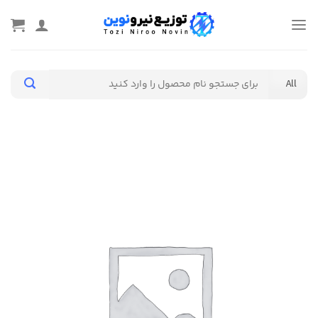
Ski
t
conten
جستجو
برای: