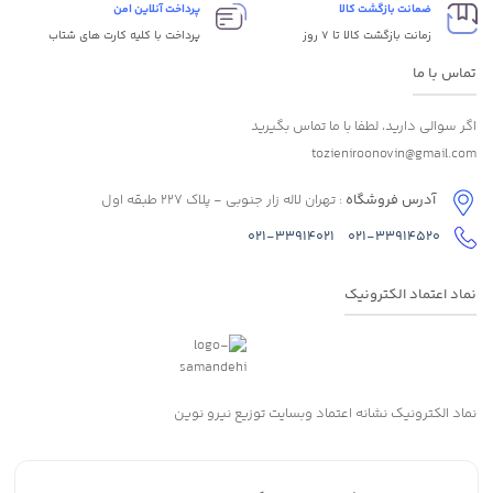
ضمانت بازگشت کالا
پرداخت آنلاین امن
زمانت بازگشت کالا تا 7 روز
پرداخت با کلیه کارت های شتاب
تماس با ما
اگر سوالی دارید، لطفا با ما تماس بگیرید
tozieniroonovin@gmail.com
آدرس فروشگاه
: تهران لاله زار جنوبی - پلاک 227 طبقه اول
021-33914021
021-33914520
نماد اعتماد الکترونیک
نماد الکترونیک نشانه اعتماد وبسایت توزیع نیرو نوین