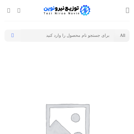
Ski
t
conten
جستجو
برای: