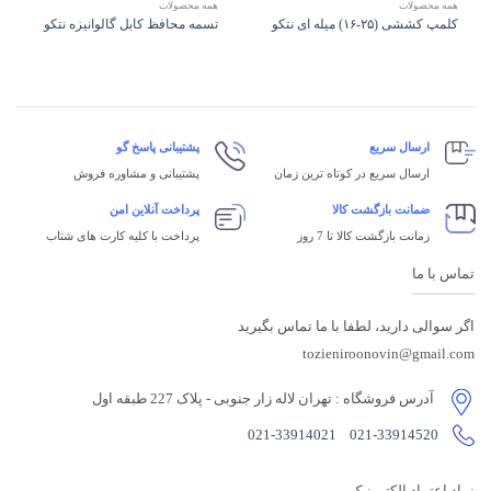
همه محصولات
همه محصولات
کلمپ کششی (۲۵-۱۶) میله ای نتکو
تسمه محافظ کابل گالوانیزه نتکو
ارسال سریع
پشتیبانی پاسخ گو
ارسال سریع در کوتاه ترین زمان
پشتیبانی و مشاوره فروش
ضمانت بازگشت کالا
پرداخت آنلاین امن
زمانت بازگشت کالا تا 7 روز
پرداخت با کلیه کارت های شتاب
تماس با ما
اگر سوالی دارید، لطفا با ما تماس بگیرید
tozieniroonovin@gmail.com
آدرس فروشگاه
: تهران لاله زار جنوبی - پلاک 227 طبقه اول
021-33914021
021-33914520
نماد اعتماد الکترونیک