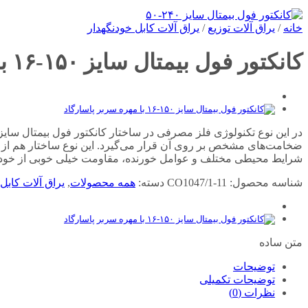
خانه
/
یراق آلات توزیع
/
یراق آلات کابل خودنگهدار
کانکتور فول بیمتال سایز ۱۵۰-۱۶ بدون مهره سربر پاسارگاد
ضخامت‌های مشخص بر روی آن قرار می‌گیرد. این نوع ساختار هم از لحا
شرایط محیطی مختلف و عوامل خورنده، مقاومت خیلی خوبی از خود 
شناسه محصول:
CO1047/1-11
دسته:
همه محصولات
,
یراق آلات کابل
متن ساده
توضیحات
توضیحات تکمیلی
نظرات (0)