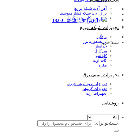
آهن آلات شبکه توزیع
یراق آلات شبکه فشار متوسط
یراق آلات کابل خودنگهدار
09:00 - 18:00
تماس با ما
تجهیزات شبکه توزیع
برقگیر
ترانسفورماتور
سبد خرید
جداساز
سرکابل
کابلشو
کات اوت
مقره
تجهیزات ایمنی برق
تجهیزات خود امینی فردی
تجهیزات گروهی
تجهیزات ارت
روشنایی
جستجو برای: