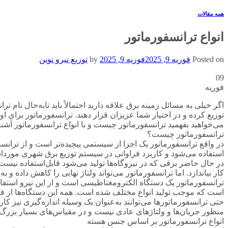
همه مقالات
انواع ترانسفورماتور
Posted on
فوریه 9, 2025
فوریه 9, 2025
by
توزیع نیرو نوین
09
فوریه
اگر خیلی به مسائل زمینه برق علاقه دارید احتمالاً باید تابه‌حال نام ترا
می‌خواهید بفهمید ترانسفورماتور چیست و با انواع ترانسفورماتور آشنا ش
ترانسفورماتور چیست؟
در واقع ترانسفورماتور یک اجزا از سیستمی پیچیده‌تر است و از ترانسف
استفاده می‌شود و کاربرد فراوانی در سیستم توزیع برق شهری مورداس
در حال حاضر برقی که در نیروگاه‌ها تولید می‌شود قابل‌استفاده نیست؛ ز
کار بیاندازد. اما ترانسفورماتور می‌تواند ولتاژ نهایی را کاهش داده و به 
ترانسفورماتور یک دستگاه الکترومغناطیسی است و از این نیرو استفاد
است که موجب تولید انواع مختلف شده است. همه این دستگاه‌ها از قا
حتی ترانسفورماتورها می‌توانند به‌عنوان یک وسیله اندازه‌گیری نیز کا
منظور جریان‌ها و ولتاژهای عادی نیست و در مقیاس‌های بسیار بزرگ ق
انواع ترانسفورماتور بر اساس جنس هسته