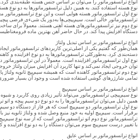
انواع ترانسفورماتور را می‌توان بر اساس جنس هسته طبقه‌بندی کرد. 
نوع هسته استفاده کنند. به همین دلیل ترانسفورماتورها به دو نوع هس
نوع اول ترانسفورماتور هسته هوایی است و این نوع ترانسفورماتور معمو
ترانسفورماتور خالی است. سیم‌پیچی‌ها به‌دور یک شیءی فرضی پیچیده
نوع دوم نیز ترانسفورماتورهای هسته آهنی هستند. معمولاً برای ساخ
دستگاه افزایش پیدا کند. در حال حاضر آهن بهترین ماده فرومغناطیسی
انواع ترانسفورماتور بر اساس تبدیل ولتاژ
همان‌طور که گفتیم یکی از اصلی‌ترین کاربردهای ترانسفورماتور ایجاد 
دسته‌بندی کرد. به‌طورکلی ترانسفورماتورها به دو نوع افزاینده و کاهن
نوع اول ترانسفورماتور افزاینده است. معمولاً در این ترانسفورماتور د
توان خروجی ایجاد نمی‌کند و تنها کاربرد آن افزایش میزان ولتاژ خرو
نوع دوم ترانسفورماتور کاهنده است که همیشه سیم‌پیچ ثانویه ولتاژ پایین
تمامی شارژرهای گوشی استفاده شده است و وجود آن بسیار ضرور
انواع ترانسفورماتور بر اساس سیم‌پیچ
نوع سیم‌پیچی ترانسفورماتور می‌تواند تأثیر زیادی روی کاربرد و شیو
همین دلیل می‌توان ترانسفورماتورها را به دو نوع دو سیم پیچه و اتو ت
نوع اول ترانسفورماتور دو سیم‌پیچ است که هر فاز از دستگاه دو سیم‌پی
برقرار است. سیم‌پیچ اولیه به خود منبع وصل شده و ولتاژ ثانویه نیز با
ترانسفورماتور نوع دوم اتو ترانسفورماتور است که از سه نوع سیم‌پیچ 
با تغییر درست سیم‌پیچ سوم می‌توان دستگاه را به دو نوع افزاینده و کاه
انواع ترانسفورماتور بر اساس عایق