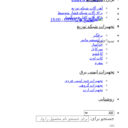
آهن آلات شبکه توزیع
یراق آلات شبکه فشار متوسط
یراق آلات کابل خودنگهدار
09:00 - 18:00
تماس با ما
تجهیزات شبکه توزیع
برقگیر
ترانسفورماتور
سبد خرید
جداساز
سرکابل
کابلشو
کات اوت
مقره
تجهیزات ایمنی برق
تجهیزات خود امینی فردی
تجهیزات گروهی
تجهیزات ارت
روشنایی
جستجو برای: