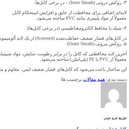
۳- روکش درونی (Inner Sheath) – در برخی کابل‌ها:
لایه‌ای اضافی برای محافظت از عایق و افزایش استحکام کابل.
معمولاً از مواد پلیمری مانند PVC ساخته می‌شود.
۴- شیلد یا محافظ الکترومغناطیسی (در برخی کابل‌ها):
در کابل‌های فشار ضعیف حفاظت‌شده (Screened) از یک لایه آلومینیومی یا مسی برای کاهش نویز و تداخل الکترومغناطیسی استفاده می‌شود.
۵- روکش بیرونی (Outer Sheath):
آخرین لایه محافظتی که کابل را در برابر رطوبت، سایش، مواد شیمی
معمولاً از PVC یا PE (پلی‌اتیلن) ساخته می‌شود.
این ساختار باعث می‌شود که کابل‌های فشار ضعیف ایمن، مقاوم و مناس
دسته بندی:
همه مقالات
برچسب ها:
توزیع نیرو نوین