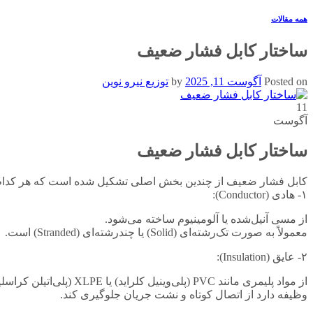
همه مقالات
ساختار کابل فشار ضعیف
Posted on
آگوست 11, 2025
by
توزیع نیرو نوین
11
آگوست
ساختار کابل فشار ضعیف
کابل فشار ضعیف از چندین بخش اصلی تشکیل شده است که هر کدام نقش
۱- هادی (Conductor):
از مسی آنیل‌شده یا آلومینیوم ساخته می‌شود.
معمولاً به صورت تک‌رشته‌ای (Solid) یا چند‌رشته‌ای (Stranded) است.
۲- عایق (Insulation):
از مواد پلیمری مانند PVC (پلی‌وینیل کلراید) یا XLPE (پلی‌اتیلن کراسلینک‌شده) ساخته می‌شود.
وظیفه دارد از اتصال کوتاه و نشت جریان جلوگیری کند.