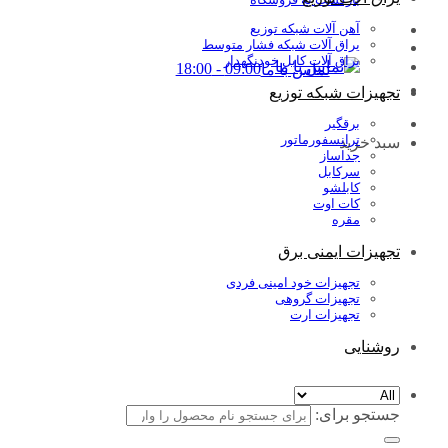
آهن آلات شبکه توزیع
یراق آلات شبکه فشار متوسط
یراق آلات کابل خودنگهدار
09:00 - 18:00
تماس با ما
تجهیزات شبکه توزیع
برقگیر
ترانسفورماتور
سبد خرید
جداساز
سرکابل
کابلشو
کات اوت
مقره
تجهیزات ایمنی برق
تجهیزات خود امینی فردی
تجهیزات گروهی
تجهیزات ارت
روشنایی
جستجو برای: